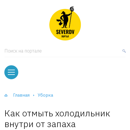
кая мебель
ки и Стеллажи
лы
Поиск на портале
вати
оды и тумбы
ваны
Главная
Уборка
фы и Шкафы-Купе
Как отмыть холодильник
внутри от запаха