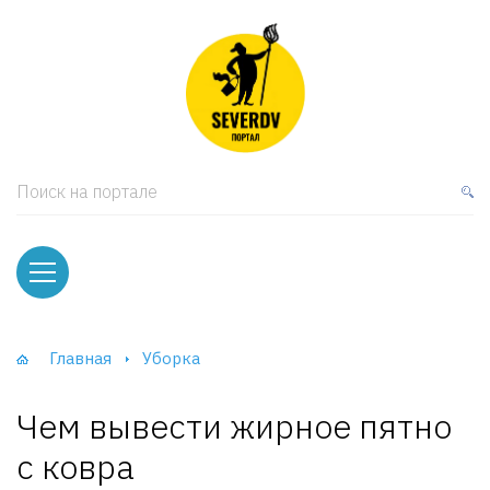
кая мебель
ки и Стеллажи
лы
Поиск на портале
вати
оды и тумбы
ваны
Главная
Уборка
фы и Шкафы-Купе
Чем вывести жирное пятно
с ковра