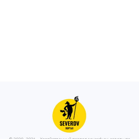
© 2020–2026 – Хозяйственный портал severdv.ru: советы по