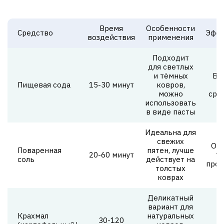
Время
Особенности
Средство
Эфф
воздействия
применения
Подходит
для светлых
и тёмных
Вы
Пищевая сода
15-30 минут
ковров,
с
можно
сре
использовать
в виде пасты
Идеальна для
свежих
Отл
Поваренная
пятен, лучше
20-60 минут
то
соль
действует на
прол
толстых
коврах
Деликатный
вариант для
С
Крахмал
натуральных
30-120