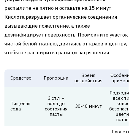
распылите на пятно и оставьте на 15 минут.
Кислота разрушает органические соединения,
вызывающие пожелтение, а также
дезинфицирует поверхность. Промокните участок
чистой белой тканью, двигаясь от краев к центру,
чтобы не расширить границы загрязнения.
Время
Особенно
Средство
Пропорции
воздействия
применен
Подходит 
3 ст.л. +
всех тип
Пищевая
вода до
ковров
30-40 минут
сода
состояния
безопасна
пасты
цветны
вставо
Проветри