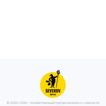
© 2020–2026 – Хозяйственный портал severdv.ru: советы по