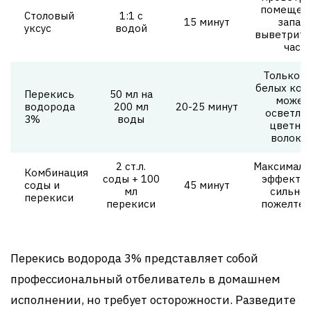
помещени
Столовый
1:1 с
15 минут
запах
уксус
водой
выветритс
час
Только д
белых ков
Перекись
50 мл на
может
водорода
200 мл
20-25 минут
осветли
3%
воды
цветны
волокн
2 ст.л.
Максимал
Комбинация
соды + 100
эффект п
соды и
45 минут
мл
сильно
перекиси
перекиси
пожелтен
Перекись водорода 3% представляет собой
профессиональный отбеливатель в домашнем
исполнении, но требует осторожности. Разведите