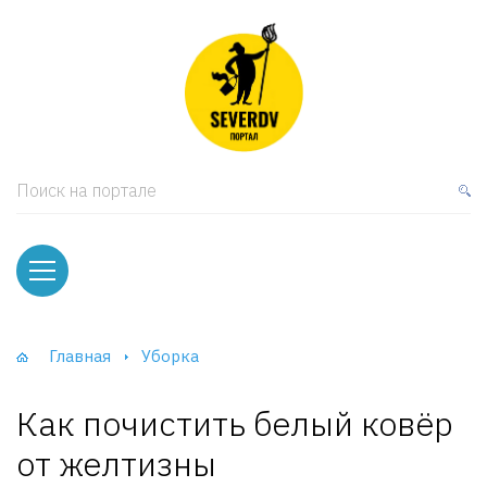
кая мебель
ки и Стеллажи
лы
Поиск на портале
вати
оды и тумбы
ваны
Главная
Уборка
фы и Шкафы-Купе
Как почистить белый ковёр
от желтизны