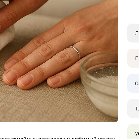
Л
П
С
Т
У