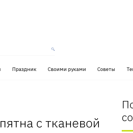
я
Праздник
Своими руками
Советы
Те
П
с
пятна с тканевой