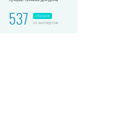
537
обзоров
от экспертов