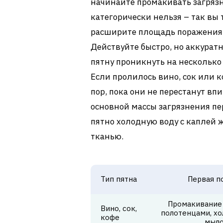
начинайте промакивать загрязн
категорически нельзя – так вы 
расширите площадь поражения и
Действуйте быстро, но аккурат
пятну проникнуть на несколько
Если пролилось вино, сок или 
пор, пока они не перестанут вп
основной массы загрязнения пе
пятно холодную воду с каплей 
тканью.
Тип пятна
Первая 
Промакивание
Вино, сок,
полотенцами, хо
кофе
мыл