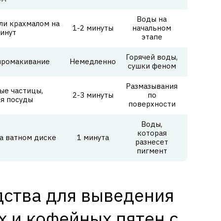
Воды на
ли крахмалом на
1-2 минуты
начальном
минут
этапе
Горячей воды,
 промакивание
Немедленно
сушки феном
Размазывания
ые частицы,
2-3 минуты
по
ля посуды
поверхности
Воды,
которая
на ватном диске
1 минута
разнесет
пигмент
ства для выведения
 и кофейных пятен с