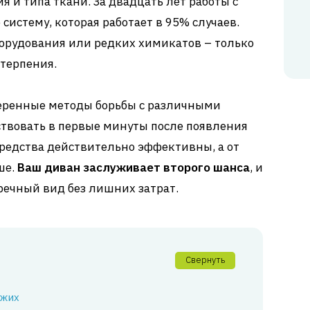
 и типа ткани. За двадцать лет работы с
систему, которая работает в 95% случаев.
борудования или редких химикатов – только
терпения.
веренные методы борьбы с различными
йствовать в первые минуты после появления
редства действительно эффективны, а от
ше.
Ваш диван заслуживает второго шанса
, и
пречный вид без лишних затрат.
Свернуть
ежих