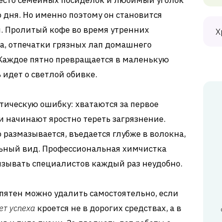
место семейных посиделок и любимый уголок
 дня. Но именно поэтому он становится
. Пролитый кофе во время утренних
Х
ка, отпечатки грязных лап домашнего
Каждое пятно превращается в маленькую
 идет о светлой обивке.
ическую ошибку: хватаются за первое
и начинают яростно тереть загрязнение.
 размазывается, въедается глубже в волокна,
льный вид. Профессиональная химчистка
ызывать специалистов каждый раз неудобно.
пятен можно удалить самостоятельно, если
ет успеха
кроется не в дорогих средствах, а в