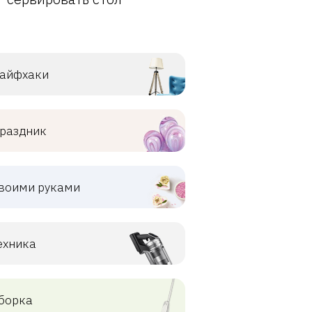
айфхаки
раздник
воими руками
ехника
борка