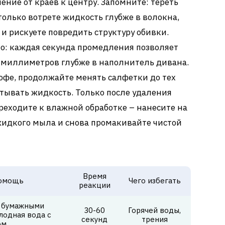
ение от краев к центру. Запомните: тереть
только вотрете жидкость глубже в волокна,
 рискуете повредить структуру обивки.
но: каждая секунда промедления позволяет
 миллиметров глубже в наполнитель дивана.
кофе, продолжайте менять салфетки до тех
итывать жидкость. Только после удаления
реходите к влажной обработке – нанесите на
жидкого мыла и снова промакивайте чистой
Время
помощь
Чего избегать
реакции
 бумажными
30-60
Горячей воды,
лодная вода с
секунд
трения
ом