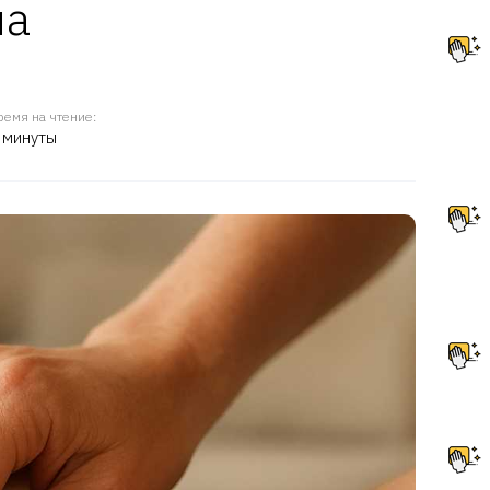
на
ремя на чтение:
 минуты