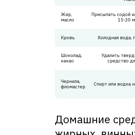
Жир,
Присыпать содой и
масло
15-20 
Кровь
Холодная вода,
Шоколад,
Удалить тверд
какао
средство д
Чернила,
Спирт или водка 
фломастер
Домашние сред
жирных, винных