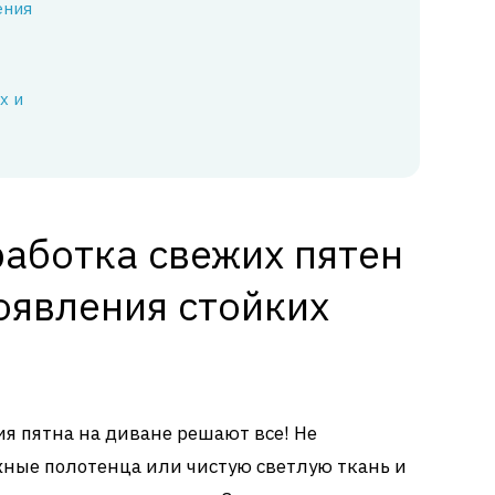
ения
х и
работка свежих пятен
оявления стойких
я пятна на диване решают все! Не
ажные полотенца или чистую светлую ткань и