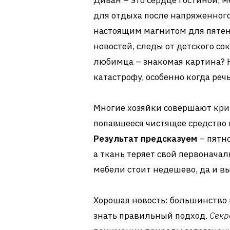
Диван – это сердце гостиной, 
для отдыха после напряженного
настоящим магнитом для пятен
новостей, следы от детского со
любимца – знакомая картина? 
катастрофу, особенно когда речь
Многие хозяйки совершают крит
попавшееся чистящее средство 
Результат предсказуем
– пятно
а ткань теряет свой первонача
мебели стоит недешево, да и в
Хорошая новость: большинство 
знать правильный подход.
Секр