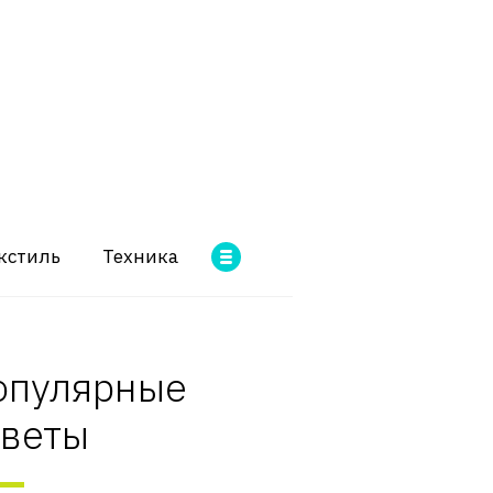
кстиль
Техника
опулярные
оветы