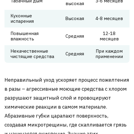
Табачный дым
3-6 месяцев
высокая
Кухонные
Высокая
4-8 месяцев
испарения
Повышенная
12-18
Средняя
влажность
месяцев
Некачественные
При каждом
Средняя
чистящие средства
применении
Неправильный уход ускоряет процесс пожелтения
в разы – агрессивные моющие средства с хлором
разрушают защитный слой и провоцируют
химические реакции в самом материале.
Абразивные губки царапают поверхность,
создавая микротрещины, где скапливается грязь
и начинается окисление. Знание этих