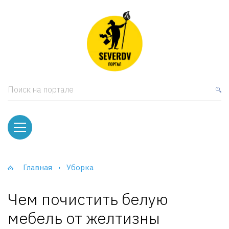
кая мебель
ки и Стеллажи
лы
Поиск на портале
вати
оды и тумбы
ваны
Главная
Уборка
фы и Шкафы-Купе
Чем почистить белую
мебель от желтизны