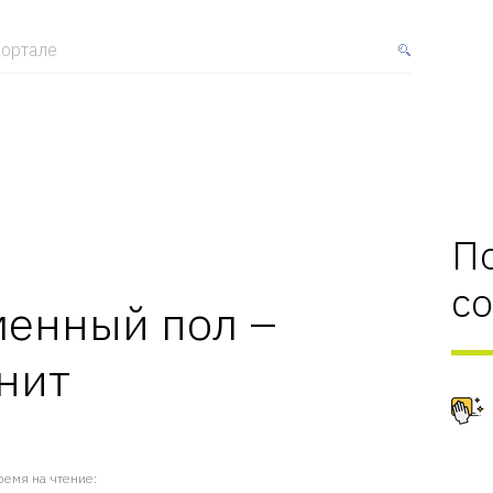
ортале
П
с
менный пол –
нит
ремя на чтение: