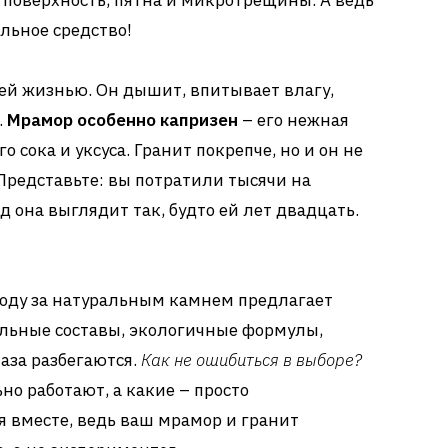
я поверхность, пятна и микротрещины. А ведь
льное средство!
ей жизнью. Он дышит, впитывает влагу,
.
Мрамор особенно капризен
– его нежная
 сока и уксуса. Гранит покрепче, но и он не
редставьте: вы потратили тысячи на
д она выглядит так, будто ей лет двадцать.
уходу за натуральным камнем предлагает
льные составы, экологичные формулы,
аза разбегаются.
Как не ошибиться в выборе?
о работают, а какие – просто
 вместе, ведь ваш мрамор и гранит