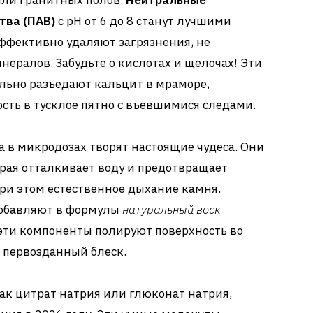
ли гранитных полов.
Нейтральные
тва (ПАВ)
с pH от 6 до 8 станут лучшими
ффективно удаляют загрязнения, не
нералов. Забудьте о кислотах и щелочах! Эти
льно разъедают кальцит в мраморе,
ть в тусклое пятно с въевшимися следами.
 в микродозах творят настоящие чудеса. Они
рая отталкивает воду и предотвращает
при этом естественное дыхание камня.
обавляют в формулы
натуральный воск
эти компоненты полируют поверхность во
 первозданный блеск.
как цитрат натрия или глюконат натрия,