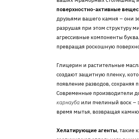
ваших мраморных столешниц и
поверхностно-активные вещес
друзьями вашего камня – они э
разрушая при этом структуру ми
агрессивные компоненты буква
превращая роскошную поверхнос
Глицерин и растительные масла
создают защитную пленку, кото
появление разводов, сохраняя 
Современные производители д
карнауба
или пчелиный воск – 
время мытья, возвращая камню
Хелатирующие агенты
, такие 