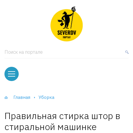
кая мебель
ки и Стеллажи
лы
Поиск на портале
вати
оды и тумбы
ваны
Главная
Уборка
фы и Шкафы-Купе
Правильная стирка штор в
стиральной машинке