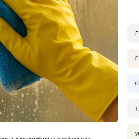
Л
П
С
Т
У