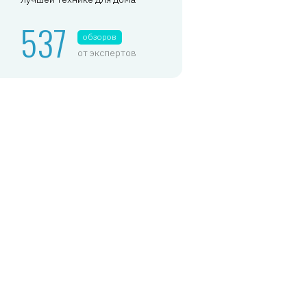
537
обзоров
от экспертов