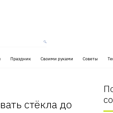
я
Праздник
Своими руками
Советы
Те
П
с
вать стёкла до