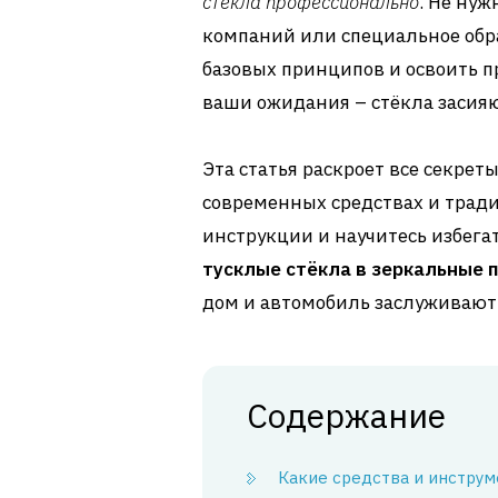
стёкла профессионально
. Не ну
компаний или специальное обра
базовых принципов и освоить п
ваши ожидания – стёкла засияют
Эта статья раскроет все секрет
современных средствах и трад
инструкции и научитесь избега
тусклые стёкла в зеркальные 
дом и автомобиль заслуживают 
Содержание
Какие средства и инстру