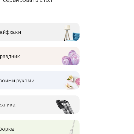
айфхаки
раздник
воими руками
ехника
борка