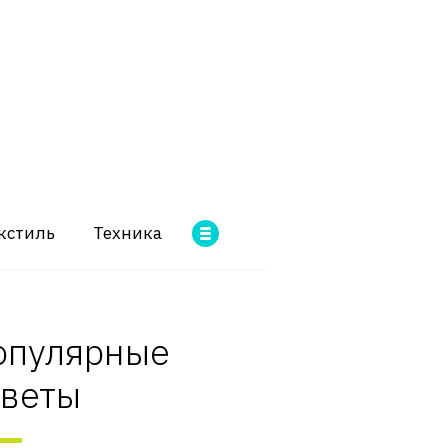
кстиль
Техника
опулярные
оветы