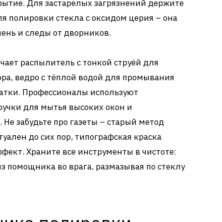
рытие. Для застарелых загрязнений держите
ля полировки стекла с оксидом церия – она
ень и следы от дворников.
ает распылитель с тонкой струёй для
ра, ведро с тёплой водой для промывания
атки. Профессионалы используют
ручки для мытья высоких окон и
 Не забудьте про газеты – старый метод
уален до сих пор, типографская краска
ект. Храните все инструменты в чистоте:
из помощника во врага, размазывая по стеклу