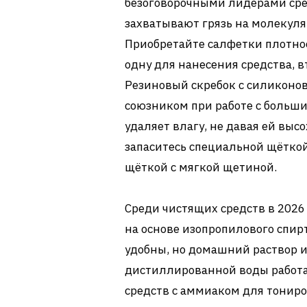
безоговорочными лидерами сре
захватывают грязь на молекуля
Приобретайте салфетки плотнос
одну для нанесения средства, 
Резиновый скребок с силиконо
союзником при работе с больш
удаляет влагу, не давая ей выс
запаситесь специальной щёткой
щёткой с мягкой щетиной.
Среди чистящих средств в 202
на основе изопропилового спирт
удобны, но домашний раствор из
дистиллированной воды работа
средств с аммиаком для тонир