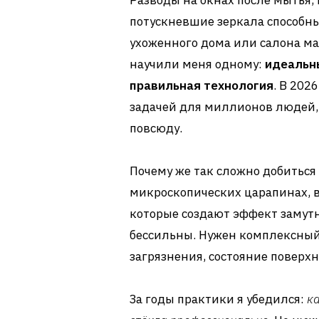
Разводы на окнах после мытья,
потускневшие зеркала способны
ухоженного дома или салона м
научили меня одному:
идеальны
правильная технология
. В 202
задачей для миллионов людей,
повсюду.
Почему же так сложно добиться
микроскопических царапинах, в
которые создают эффект замутн
бессильны. Нужен комплексный
загрязнения, состояние поверх
За годы практики я убедился:
к