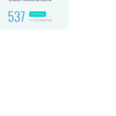
537
обзоров
от экспертов