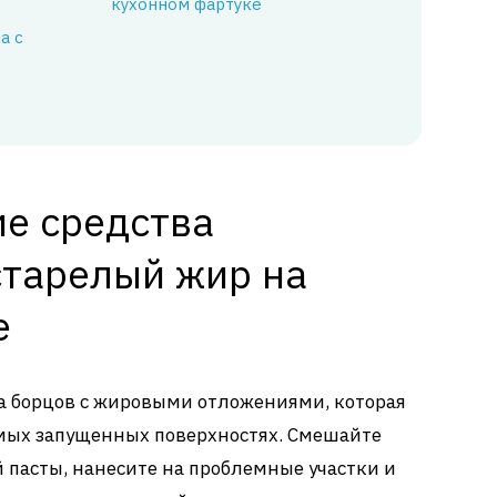
кухонном фартуке
а с
е средства
старелый жир на
е
ара борцов с жировыми отложениями, которая
амых запущенных поверхностях. Смешайте
ой пасты, нанесите на проблемные участки и