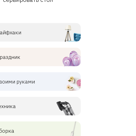
айфхаки
раздник
воими руками
ехника
борка