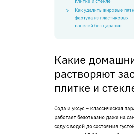
плитке и стекле
Как удалить жировые пятн
фартука из пластиковых
панелей без царапин
Какие домашни
растворяют за
плитке и стекл
Сода и уксус – классическая п
работает безотказно даже на с
соду с водой до состояния густ