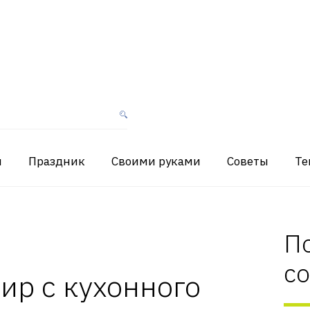
я
Праздник
Своими руками
Советы
Те
П
с
ир с кухонного