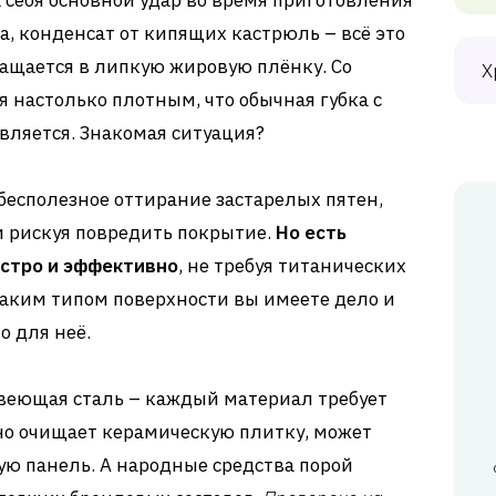
себя основной удар во время приготовления
а, конденсат от кипящих кастрюль – всё это
ращается в липкую жировую плёнку. Со
Х
 настолько плотным, что обычная губка с
вляется. Знакомая ситуация?
 бесполезное оттирание застарелых пятен,
и рискуя повредить покрытие.
Но есть
стро и эффективно
, не требуя титанических
 каким типом поверхности вы имеете дело и
о для неё.
авеющая сталь – каждый материал требует
ьно очищает керамическую плитку, может
ю панель. А народные средства порой