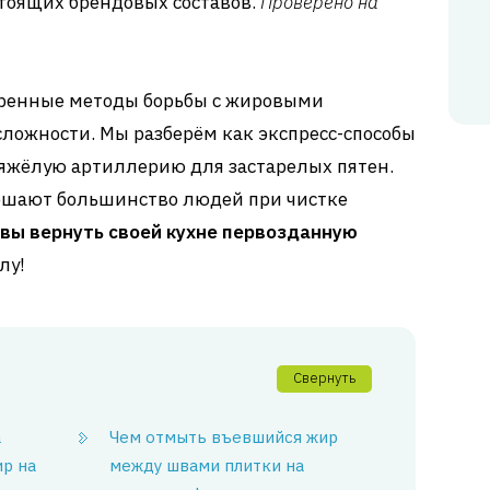
тоящих брендовых составов.
Проверено на
веренные методы борьбы с жировыми
ложности. Мы разберём как экспресс-способы
тяжёлую артиллерию для застарелых пятен.
ершают большинство людей при чистке
овы вернуть своей кухне первозданную
лу!
Свернуть
а
Чем отмыть въевшийся жир
р на
между швами плитки на