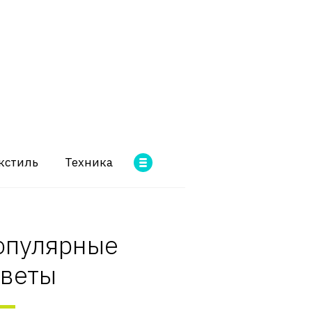
кстиль
Техника
опулярные
оветы