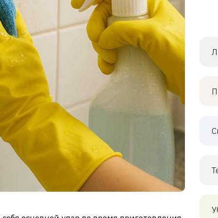
Л
П
С
Т
У