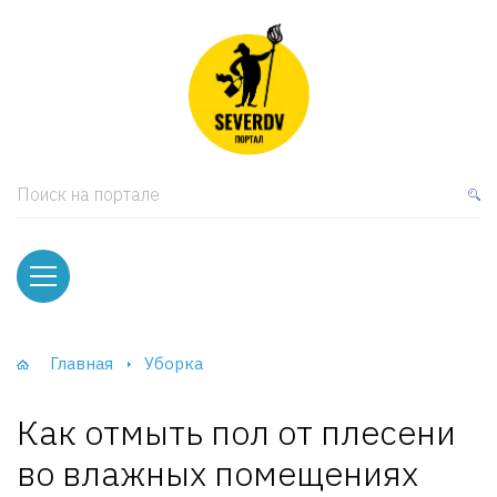
кая мебель
ки и Стеллажи
лы
Поиск на портале
вати
оды и тумбы
ваны
Главная
Уборка
фы и Шкафы-Купе
Как отмыть пол от плесени
во влажных помещениях