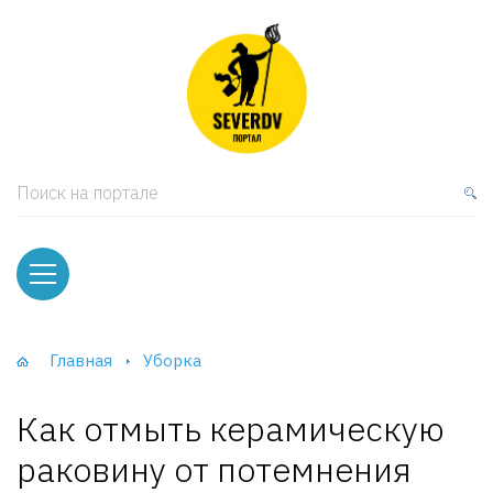
кая мебель
ки и Стеллажи
лы
Поиск на портале
вати
оды и тумбы
ваны
Главная
Уборка
фы и Шкафы-Купе
Как отмыть керамическую
раковину от потемнения