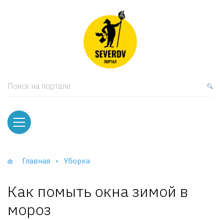
кая мебель
ки и Стеллажи
лы
Поиск на портале
вати
оды и тумбы
ваны
Главная
Уборка
фы и Шкафы-Купе
Как помыть окна зимой в
мороз