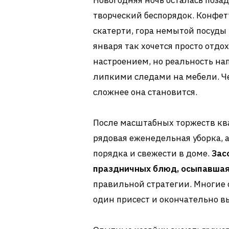
Новогодняя ночь осталась позад
творческий беспорядок. Конфетт
скатерти, гора немытой посуды 
января так хочется просто отд
настроением, но реальность на
липкими следами на мебели. Ч
сложнее она становится.
После масштабных торжеств ква
рядовая еженедельная уборка, 
порядка и свежести в доме.
Зас
праздничных блюд, осыпавшаяс
правильной стратегии. Многие 
один присест и окончательно в