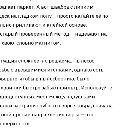
рапает паркет. А вот швабра с липким
са на гладком полу – просто катайте её по
льно прилипают к клейкой основе.
 старый проверенный метод – надевают на
 хвою, словно магнитом.
туация сложнее, но решаема. Пылесос
рьбе с въевшимися иголками, однако есть
верьте, чтобы в пылесборнике было
е хвоинки быстро забьют фильтр. Используйте
уднодоступных мест между подушками
олки застряли глубоко в ворсе ковра, сначала
ткой против направления ворса – это
поверхность.