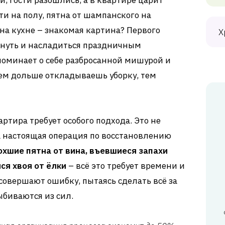
и, гости разошлись, а в квартире царит
и на полу, пятна от шампанского на
на кухне – знакомая картина? Первого
Х
охнуть и насладиться праздничным
поминает о себе разбросанной мишурой и
ем дольше откладываешь уборку, тем
ртира требует особого подхода. Это не
а настоящая операция по восстановлению
охшие пятна от вина, въевшиеся запахи
я хвоя от ёлки
– всё это требует времени и
совершают ошибку, пытаясь сделать всё за
ыбиваются из сил.