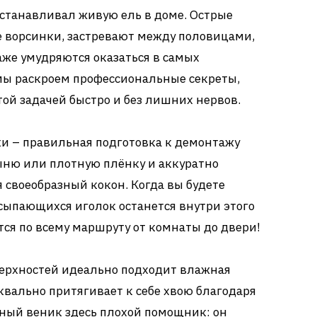
 устанавливал живую ель в доме. Острые
е ворсинки, застревают между половицами,
же умудряются оказаться в самых
мы раскроем профессиональные секреты,
той задачей быстро и без лишних нервов.
и – правильная подготовка к демонтажу
ыню или плотную плёнку и аккуратно
я своеобразный кокон. Когда вы будете
осыпающихся иголок останется внутри этого
тся по всему маршруту от комнаты до двери!
верхностей идеально подходит влажная
квально притягивает к себе хвою благодаря
чный веник здесь плохой помощник: он