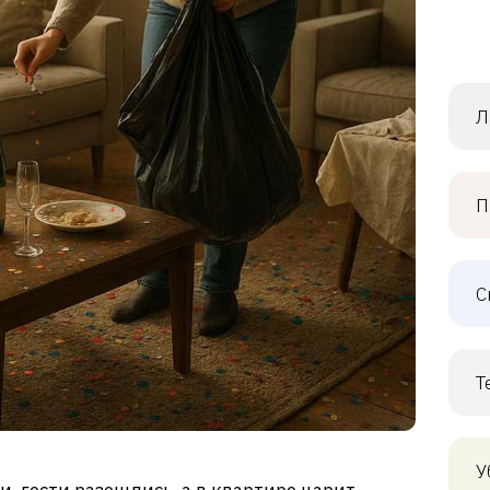
Л
П
С
Т
У