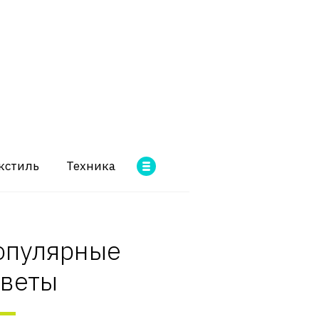
кстиль
Техника
опулярные
оветы