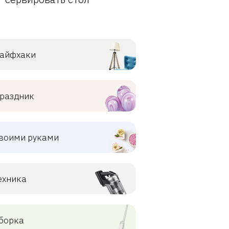
айфхаки
раздник
воими руками
ехника
борка