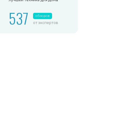
537
обзоров
от экспертов