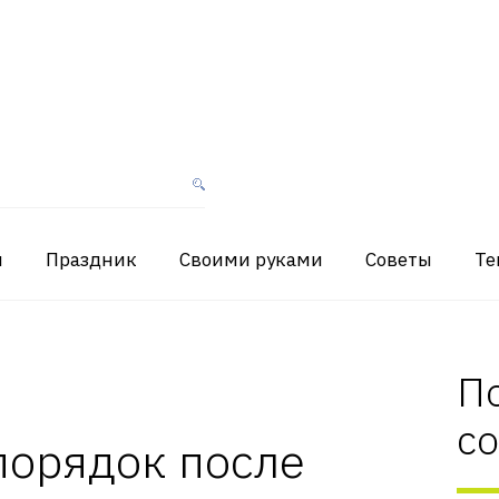
я
Праздник
Своими руками
Советы
Те
П
с
порядок после