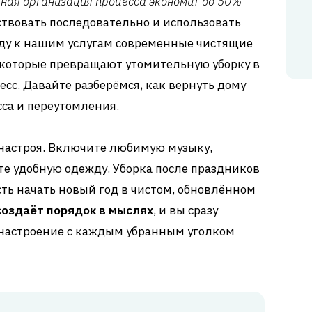
ная организация процесса экономит до 50%
йствовать последовательно и использовать
оду к нашим услугам современные чистящие
 которые превращают утомительную уборку в
сс. Давайте разберёмся, как вернуть дому
сса и переутомления.
 настроя. Включите любимую музыку,
е удобную одежду. Уборка после праздников
сть начать новый год в чистом, обновлённом
создаёт порядок в мыслях
, и вы сразу
 настроение с каждым убранным уголком