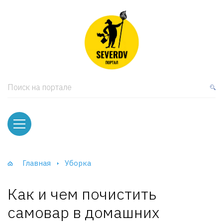
кая мебель
ки и Стеллажи
лы
Поиск на портале
вати
оды и тумбы
ваны
Главная
Уборка
фы и Шкафы-Купе
Как и чем почистить
самовар в домашних