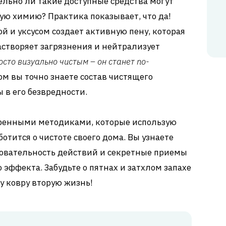
льно ли такие доступные средства могут
ю химию? Практика показывает, что да!
й и уксусом создает активную пену, которая
астворяет загрязнения и нейтрализует
осто визуально чистым – он станет по-
том вы точно знаете состав чистящего
 в его безвредности.
веренными методиками, которые использую
ботится о чистоте своего дома. Вы узнаете
овательность действий и секретные приемы
эффекта. Забудьте о пятнах и затхлом запахе
у ковру вторую жизнь!