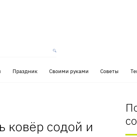
я
Праздник
Своими руками
Советы
Те
П
с
ь ковёр содой и