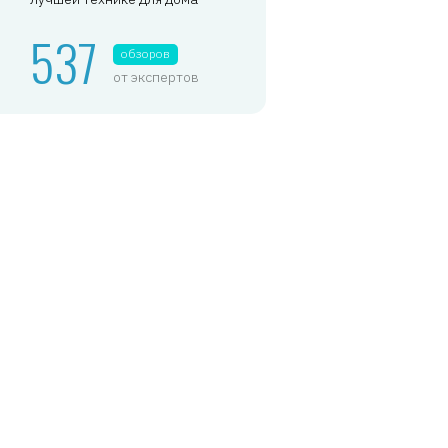
537
обзоров
от экспертов