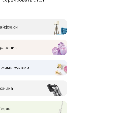
айфхаки
раздник
воими руками
ехника
борка