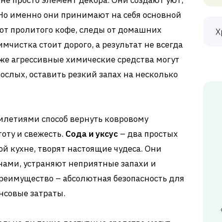
не просто элемент декора. Они создают уют,
. Но именно они принимают на себя основной
а от пролитого кофе, следы от домашних
Х
чистка стоит дорого, а результат не всегда
же агрессивные химические средства могут
ослых, оставить резкий запах на несколько
илетиями способ вернуть ковровому
оту и свежесть.
Сода и уксус
– два простых
ой кухне, творят настоящие чудеса. Они
нами, устраняют неприятные запахи и
преимущество – абсолютная безопасность для
совые затраты.