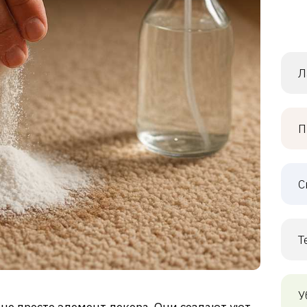
Л
П
С
Т
У