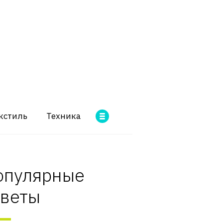
кстиль
Техника
опулярные
оветы