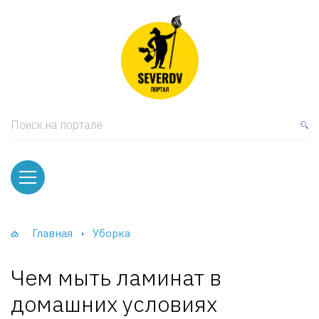
кая мебель
ки и Стеллажи
лы
Поиск на портале
вати
оды и тумбы
ваны
Главная
Уборка
фы и Шкафы-Купе
Чем мыть ламинат в
домашних условиях