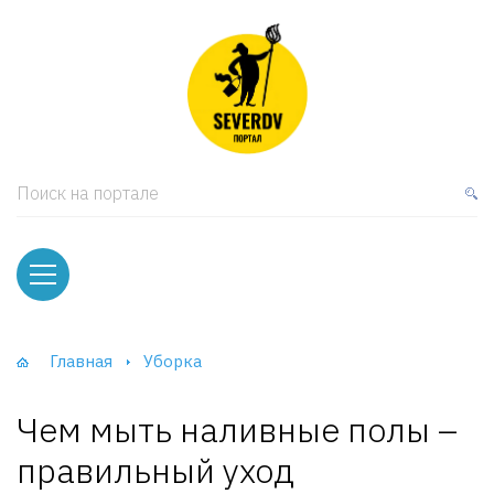
кая мебель
ки и Стеллажи
лы
Поиск на портале
вати
оды и тумбы
ваны
Главная
Уборка
фы и Шкафы-Купе
Чем мыть наливные полы –
правильный уход