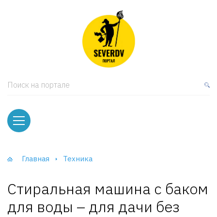
кая мебель
ки и Стеллажи
лы
Поиск на портале
вати
оды и тумбы
ваны
Главная
Техника
фы и Шкафы-Купе
Стиральная машина с баком
для воды – для дачи без