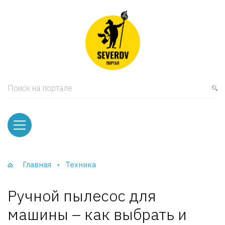
кая мебель
ки и Стеллажи
лы
Поиск на портале
вати
оды и тумбы
ваны
Главная
Техника
фы и Шкафы-Купе
Ручной пылесос для
машины – как выбрать и