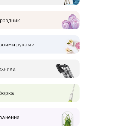
раздник
воими руками
ехника
борка
ранение