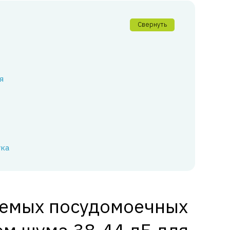
Свернуть
я
ука
аемых посудомоечных