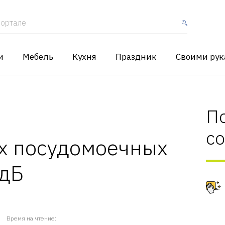
ортале
и
Мебель
Кухня
Праздник
Своими ру
П
с
их посудомоечных
 дБ
Время на чтение: