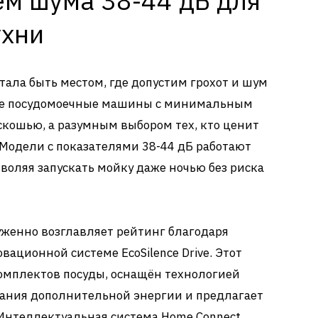
ем шума 38-44 дБ для
ухни
тала быть местом, где допустим грохот и шум
ые посудомоечные машины с минимальным
оскошью, а разумным выбором тех, кто ценит
 Модели с показателями 38-44 дБ работают
воляя запускать мойку даже ночью без риска
женно возглавляет рейтинг благодаря
вационной системе EcoSilence Drive. Этот
омплектов посуды, оснащён технологией
ования дополнительной энергии и предлагает
Интеллектуальная система Home Connect