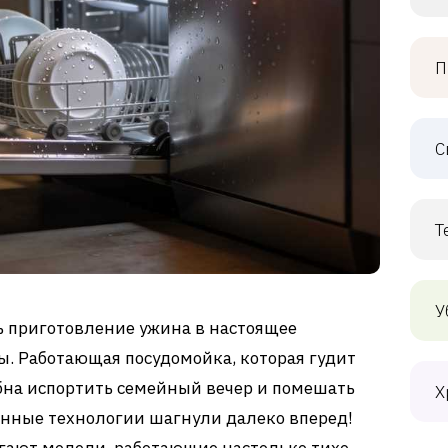
П
С
Т
У
ь приготовление ужина в настоящее
. Работающая посудомойка, которая гудит
бна испортить семейный вечер и помешать
Х
менные технологии шагнули далеко вперед!