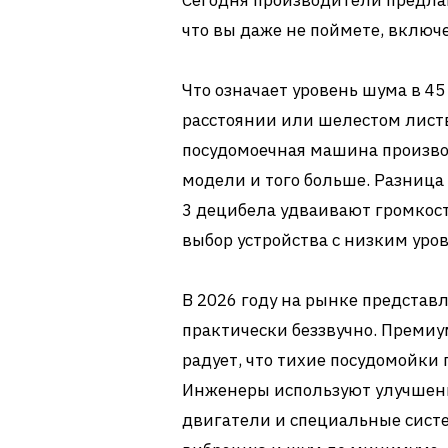
Сегодня производители предла
что вы даже не поймете, включ
Что означает уровень шума в 45
расстоянии или шелестом листв
посудомоечная машина производ
модели и того больше. Разница
3 децибела удваивают громкость
выбор устройства с низким ур
В 2026 году на рынке представ
практически беззвучно. Премиу
радует, что тихие посудомойки
Инженеры используют улучшен
двигатели и специальные сист