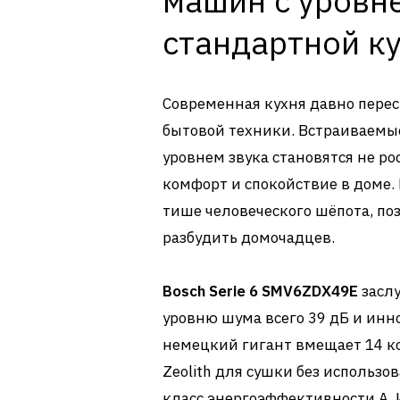
машин с уровн
стандартной к
Современная кухня давно перес
бытовой техники. Встраиваем
уровнем звука становятся не р
комфорт и спокойствие в доме.
тише человеческого шёпота, поз
разбудить домочадцев.
Bosch Serie 6 SMV6ZDX49E
заслу
уровню шума всего 39 дБ и инно
немецкий гигант вмещает 14 к
Zeolith для сушки без использ
класс энергоэффективности А. 