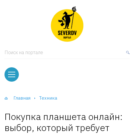
кая мебель
ки и Стеллажи
лы
Поиск на портале
вати
оды и тумбы
ваны
Главная
Техника
фы и Шкафы-Купе
Покупка планшета онлайн:
выбор, который требует