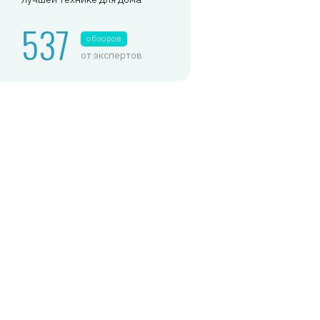
537
обзоров
от экспертов