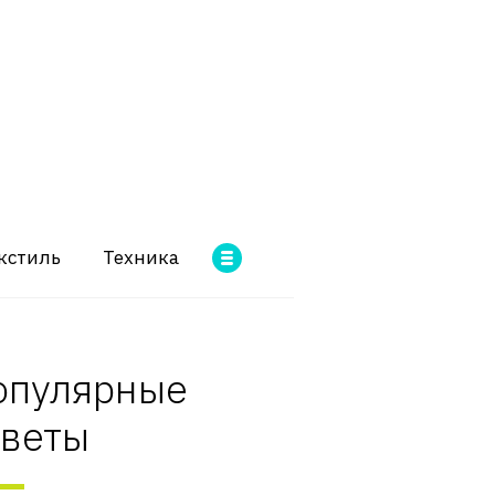
кстиль
Техника
опулярные
оветы