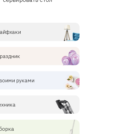
айфхаки
раздник
воими руками
ехника
борка