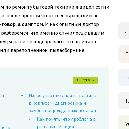
ом по ремонту бытовой техники я видел сотни
е после простой чистки возвращались к
иговор, а симптом.
И как опытный доктор
Л
с разберёмся, что именно случилось с вашим
льцы даже не подозревают, что причина
е или переполненном пылесборнике.
П
С
Свернуть
сть
Износ уплотнителей и трещины
Т
в корпусе – диагностика и
замена поврежденных деталей
Как понять, что проблема в
У
разгерметизации
ник и