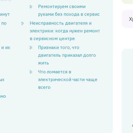
Ремонтируем своими
минут
руками без похода в сервис
Х
 по
Неисправность двигателя и
электрики: когда нужен ремонт
в сервисном центре
и их
Признаки того, что
двигатель приказал долго
жить
Что ломается в
ых
электрической части чаще
всего
нно