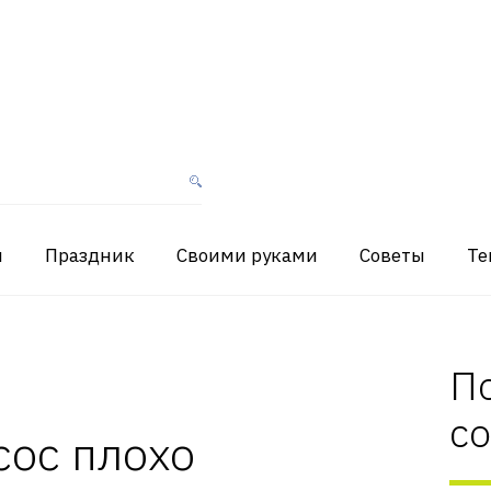
я
Праздник
Своими руками
Советы
Те
П
с
сос плохо