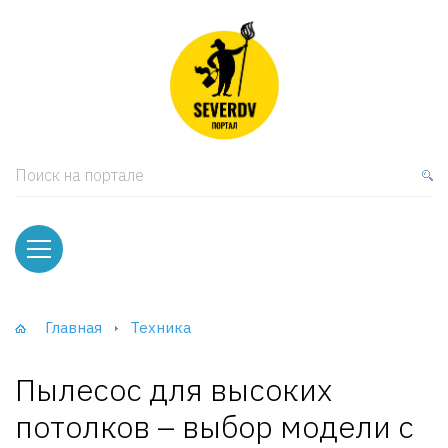
кая мебель
ки и Стеллажи
лы
Поиск на портале
вати
оды и тумбы
ваны
Главная
Техника
фы и Шкафы-Купе
Пылесос для высоких
потолков – выбор модели с