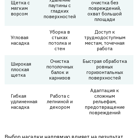
Щетка с
очистка без
паутины с
мягким
повреждений,
гладких
ворсом
охват большой
поверхностей
площади
Уборка в
Доступ к
Угловая
стыках
труднодоступным
насадка
потолка и
местам, точечная
стен
работа
Очистка
Быстрая обработка
Широкая
потолочных
ровных
плоская
балок и
горизонтальных
щетка
карнизов
поверхностей
Адаптация к
Гибкая
Работа с
сложным
удлиненная
лепниной и
рельефам,
насадка
декором
предотвращение
повреждений
Выбор насадки напрямую влияет на результат