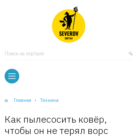
кая мебель
ки и Стеллажи
лы
Поиск на портале
вати
оды и тумбы
ваны
Главная
Техника
фы и Шкафы-Купе
Как пылесосить ковёр,
чтобы он не терял ворс