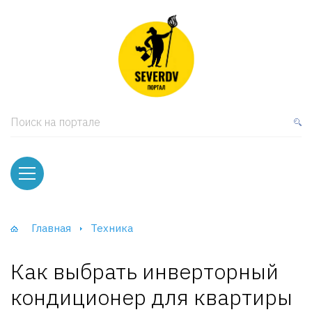
кая мебель
ки и Стеллажи
лы
Поиск на портале
вати
оды и тумбы
ваны
Главная
Техника
фы и Шкафы-Купе
Как выбрать инверторный
кондиционер для квартиры