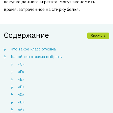
покупке данного агрегата, могут экономить
время, затраченное на стирку белья.
Содержание
Свернуть
Что такое класс отжима
Какой тип отжима выбрать
«G»
«F»
«E»
«D»
«C»
«B»
«A»