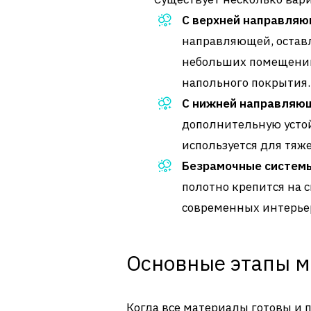
С верхней направля
направляющей, оставл
небольших помещений,
напольного покрытия.
С нижней направляю
дополнительную устой
используется для тяж
Безрамочные систем
полотно крепится на 
современных интерье
Основные этапы мо
Когда все материалы готовы и п