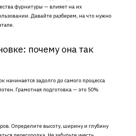
ества фурнитуры — влияет на их
ользовании. Давайте разберем, на что нужно
тапе.
новке: почему она так
 начинается задолго до самого процесса
отен. Грамотная подготовка — это 50%
еров. Определите высоту, ширину и глубину
аться перегородка. Не забудьте учесть