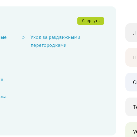
Свернуть
Л
ные
Уход за раздвижными
перегородками
П
е:
С
жа:
Т
У