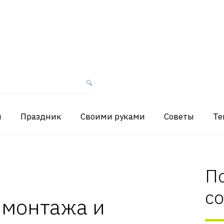
я
Праздник
Своими руками
Советы
Те
П
с
 монтажа и