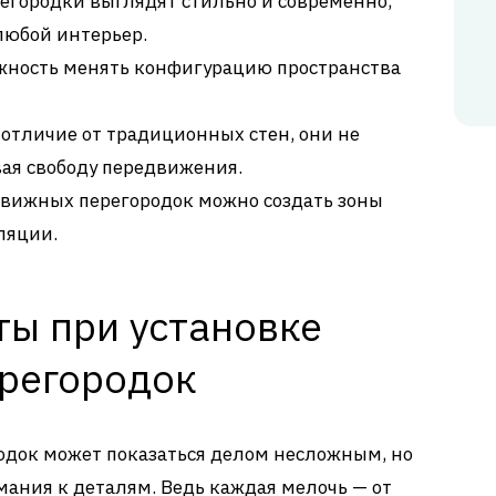
егородки выглядят стильно и современно,
любой интерьер.
ожность менять конфигурацию пространства
В отличие от традиционных стен, они не
вая свободу передвижения.
движных перегородок можно создать зоны
ляции.
ы при установке
регородок
одок может показаться делом несложным, но
мания к деталям. Ведь каждая мелочь — от