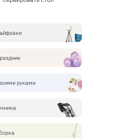
айфхаки
раздник
воими руками
ехника
борка