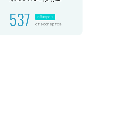
537
обзоров
от экспертов