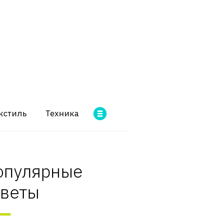
кстиль
Техника
опулярные
оветы