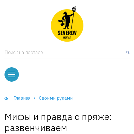
кая мебель
ки и Стеллажи
лы
Поиск на портале
вати
оды и тумбы
ваны
Главная
Своими руками
фы и Шкафы-Купе
Мифы и правда о пряже:
развенчиваем