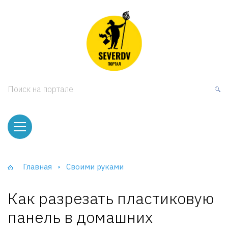
кая мебель
ки и Стеллажи
лы
Поиск на портале
вати
оды и тумбы
ваны
Главная
Своими руками
фы и Шкафы-Купе
Как разрезать пластиковую
панель в домашних