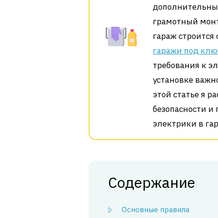
дополнительные
грамотный монт
гараж строится 
гаражи под клю
требования к э
установке важн
этой статье я р
безопасности и
электрики в га
Содержание
Основные правила