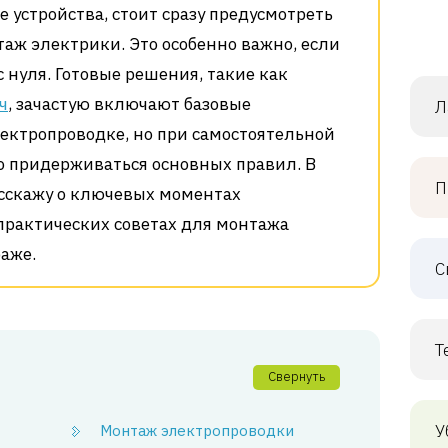
 устройства, стоит сразу предусмотреть
аж электрики. Это особенно важно, если
с нуля. Готовые решения, такие как
ч
, зачастую включают базовые
Л
лектропроводке, но при самостоятельной
о придерживаться основных правил. В
П
асскажу о ключевых моментах
 практических советах для монтажа
раже.
С
Т
Свернуть
У
Монтаж электропроводки