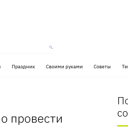
я
Праздник
Своими руками
Советы
Те
П
с
о провести