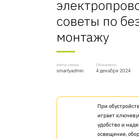
электропрово
советы по бе
монтажу
Автор статьи:
Обновлено:
smartyadmin
4 декабря 2024
При обустройст
играет ключевую
удобство и наде
освещение, обо