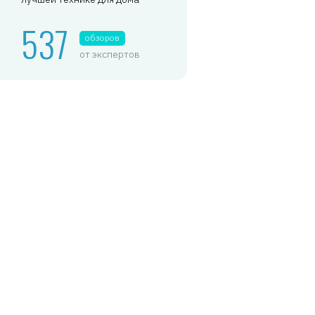
537
обзоров
от экспертов