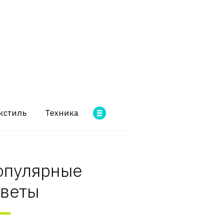
кстиль
Техника
опулярные
оветы