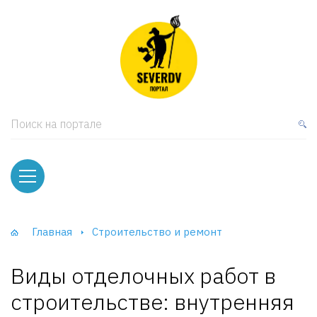
кая мебель
ки и Стеллажи
лы
Поиск на портале
вати
оды и тумбы
ваны
Главная
Строительство и ремонт
фы и Шкафы-Купе
Виды отделочных работ в
строительстве: внутренняя