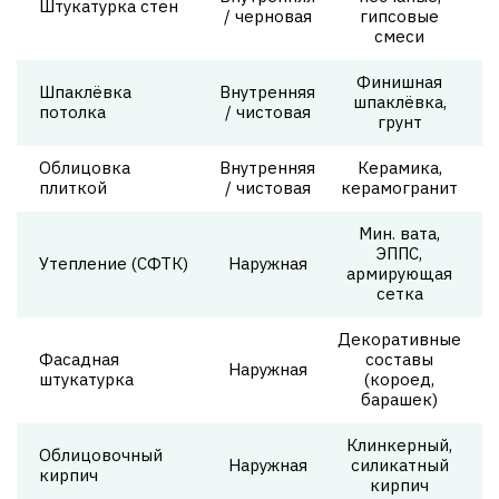
Штукатурка стен
/ черновая
гипсовые
смеси
Финишная
Шпаклёвка
Внутренняя
1
шпаклёвка,
потолка
/ чистовая
грунт
Облицовка
Внутренняя
Керамика,
2
плиткой
/ чистовая
керамогранит
Мин. вата,
ЭППС,
2
Утепление (СФТК)
Наружная
армирующая
сетка
Декоративные
Фасадная
составы
1
Наружная
штукатурка
(короед,
барашек)
Клинкерный,
Облицовочный
Наружная
силикатный
кирпич
кирпич