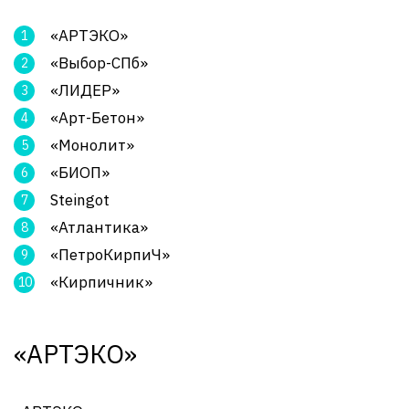
«АРТЭКО»
«Выбор-СПб»
«ЛИДЕР»
«Арт-Бетон»
«Монолит»
«БИОП»
Steingot
«Атлантика»
«ПетроКирпиЧ»
«Кирпичник»
«АРТЭКО»