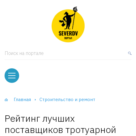
кая мебель
ки и Стеллажи
лы
Поиск на портале
вати
оды и тумбы
ваны
Главная
Строительство и ремонт
фы и Шкафы-Купе
Рейтинг лучших
поставщиков тротуарной