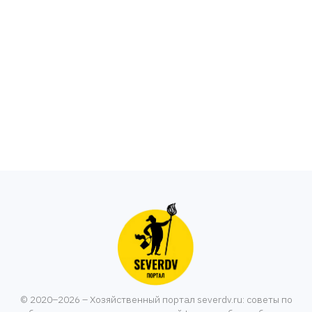
© 2020–2026 – Хозяйственный портал severdv.ru: советы по