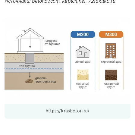
Источники: betonov.com, kirpich.net, 72taktika.ru
https://krasbeton.ru/