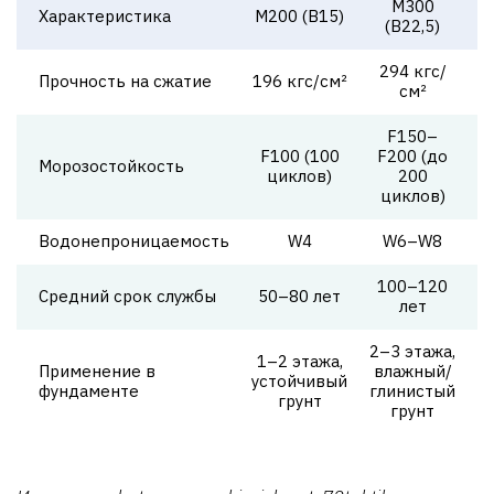
М300
Характеристика
М200 (В15)
(В22,5)
294 кгс/
Прочность на сжатие
196 кгс/см²
см²
F150–
F100 (100
F200 (до
Морозостойкость
циклов)
200
циклов)
Водонепроницаемость
W4
W6–W8
100–120
Средний срок службы
50–80 лет
лет
2–3 этажа,
1–2 этажа,
Применение в
влажный/
устойчивый
фундаменте
глинистый
грунт
грунт