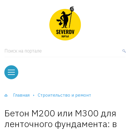
кая мебель
ки и Стеллажи
лы
Поиск на портале
вати
оды и тумбы
ваны
Главная
Строительство и ремонт
фы и Шкафы-Купе
Бетон М200 или М300 для
ленточного фундамента: в