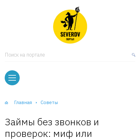
кая мебель
ки и Стеллажи
лы
Поиск на портале
вати
оды и тумбы
ваны
Главная
Советы
фы и Шкафы-Купе
Займы без звонков и
проверок: миф или