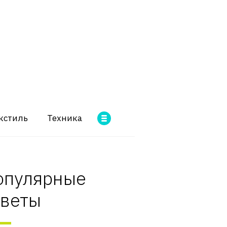
кстиль
Техника
опулярные
оветы