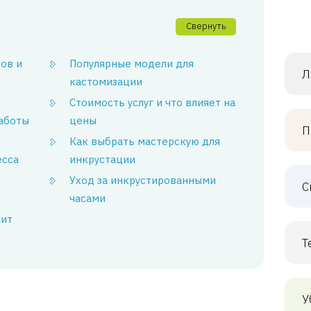
Свернуть
сов и
Популярные модели для
Л
кастомизации
Стоимость услуг и что влияет на
работы
цены
П
Как выбрать мастерскую для
есса
инкрустации
Уход за инкрустированными
С
часами
дит
Т
У