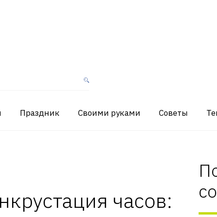
я
Праздник
Своими руками
Советы
Те
П
с
нкрустация часов: