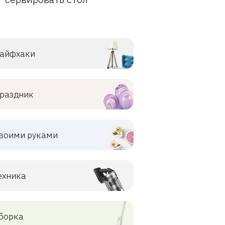
айфхаки
раздник
воими руками
ехника
борка