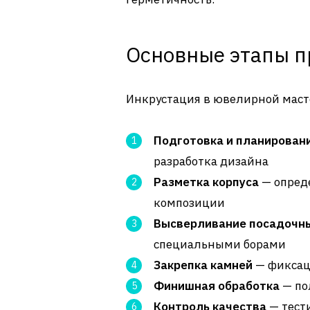
Основные этапы п
Инкрустация в ювелирной масте
Подготовка и планирован
разработка дизайна
Разметка корпуса
— опреде
композиции
Высверливание посадочн
специальными борами
Закрепка камней
— фиксац
Финишная обработка
— по
Контроль качества
— тест