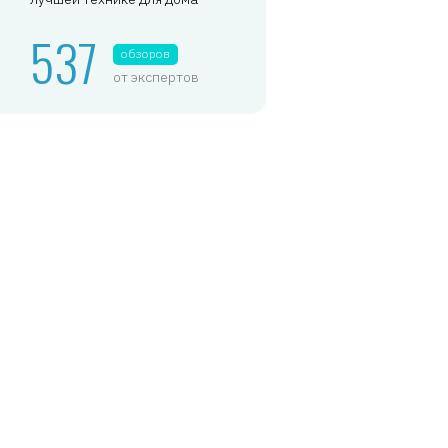
537
обзоров
от экспертов