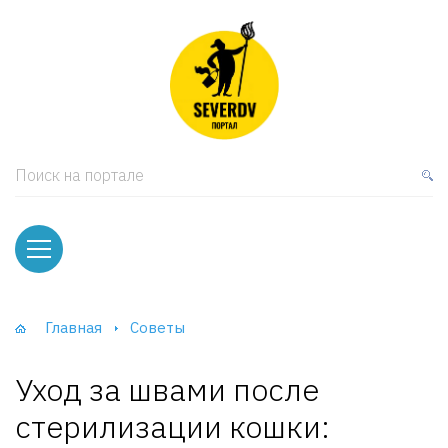
кая мебель
ки и Стеллажи
лы
Поиск на портале
вати
оды и тумбы
ваны
Главная
Советы
фы и Шкафы-Купе
Уход за швами после
стерилизации кошки: