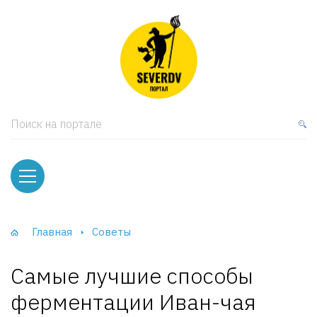
кая мебель
ки и Стеллажи
лы
Поиск на портале
вати
оды и тумбы
ваны
Главная
Советы
фы и Шкафы-Купе
Самые лучшие способы
ферментации Иван-чая