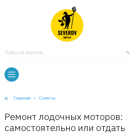
кая мебель
ки и Стеллажи
лы
Поиск на портале
вати
оды и тумбы
ваны
Главная
Советы
фы и Шкафы-Купе
Ремонт лодочных моторов:
самостоятельно или отдать