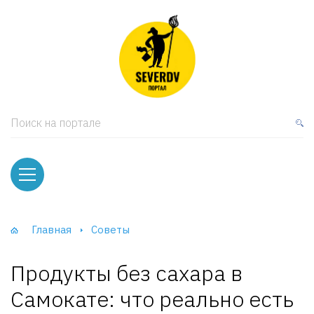
кая мебель
ки и Стеллажи
лы
Поиск на портале
вати
оды и тумбы
ваны
Главная
Советы
фы и Шкафы-Купе
Продукты без сахара в
Самокате: что реально есть