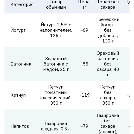
Товар
Цена,
Товар без
Цен
Категория
обычный
₽
сахара
₽
Греческий
Йогурт 2,5% с
йогурт
Йогурт
наполнителем,
~69
без
~8
125 г
добавок,
130 г
Ореховый
Злаковый
батончик
Батончик
батончик с
~55
без
~8
мёдом, 25 г
сахара, 40
г
Кетчуп
Кетчуп
томатный
без
Кетчуп
~119
~1
классический,
сахара,
350 г
350 г
Газировка
без
Газировка
Напиток
~79
сахара
~8
сладкая, 0,5 л
(аналог),