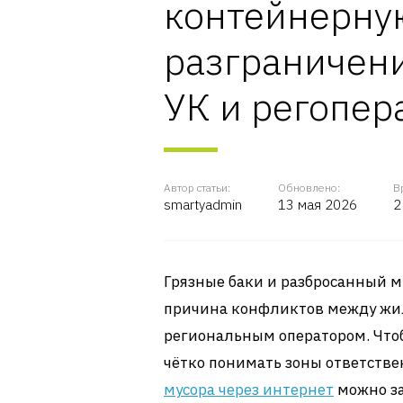
контейнерну
разграничени
УК и регопер
Автор статьи:
Обновлено:
В
smartyadmin
13 мая 2026
2
Грязные баки и разбросанный м
причина конфликтов между жи
региональным оператором. Чтоб
чётко понимать зоны ответстве
мусора через интернет
можно за