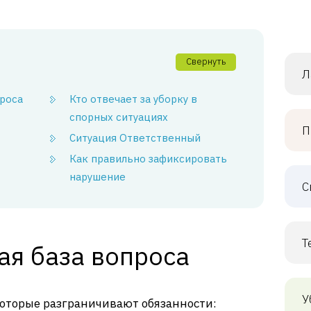
Свернуть
Л
роса
Кто отвечает за уборку в
спорных ситуациях
П
Ситуация Ответственный
Как правильно зафиксировать
нарушение
С
Т
ая база вопроса
У
оторые разграничивают обязанности: