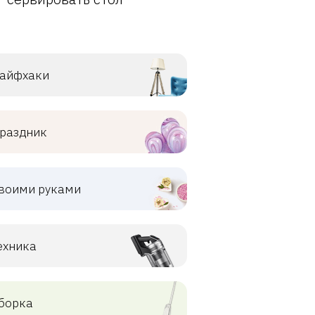
айфхаки
раздник
воими руками
ехника
борка