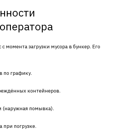
енности
 оператора
 с момента загрузки мусора в бункер. Его
 по графику.
реждённых контейнеров.
и (наружная помывка).
 при погрузке.