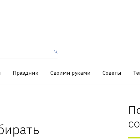
я
Праздник
Своими руками
Советы
Те
П
с
бирать