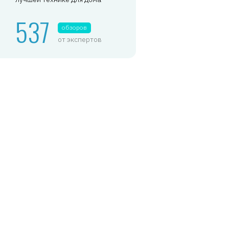
537
обзоров
от экспертов