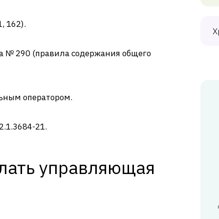
 162).
Х
а № 290 (правила содержания общего
льным оператором.
.1.3684-21.
елать управляющая