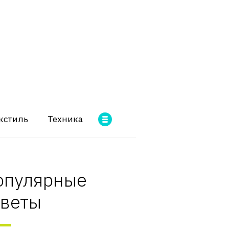
кстиль
Техника
опулярные
оветы