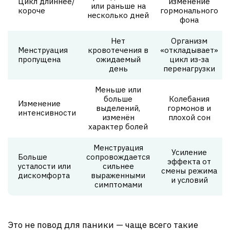
Цикл длиннее/
изменение
или раньше на
короче
гормонального
несколько дней
фона
Нет
Организм
Менструация
кровотечения в
«откладывает»
пропущена
ожидаемый
цикл из-за
день
пере­нагрузки
Меньше или
больше
Колебания
Изменение
выделений,
гормонов и
интенсивности
изменён
плохой сон
характер болей
Менструация
Усиление
Больше
сопровождается
эффекта от
усталости или
сильнее
смены режима
дискомфорта
выраженными
и условий
симптомами
Это не повод для паники — чаще всего такие