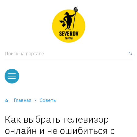
кая мебель
ки и Стеллажи
лы
Поиск на портале
вати
оды и тумбы
ваны
Главная
Советы
фы и Шкафы-Купе
Как выбрать телевизор
онлайн и не ошибиться с