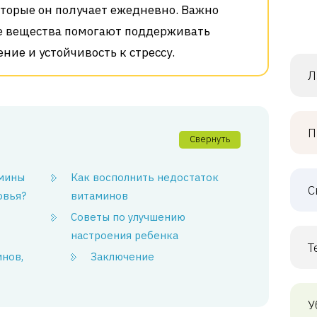
торые он получает ежедневно. Важно
е вещества помогают поддерживать
ние и устойчивость к стрессу.
Л
П
Свернуть
амины
Как восполнить недостаток
С
овья?
витаминов
Советы по улучшению
настроения ребенка
Т
нов,
Заключение
У