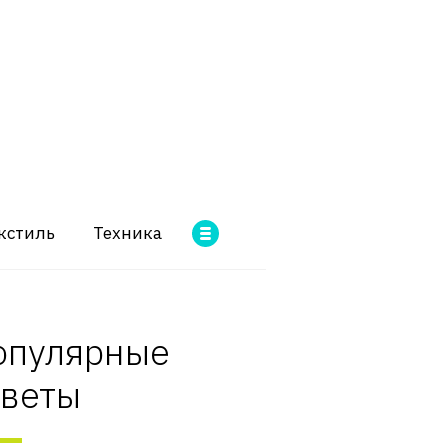
кстиль
Техника
опулярные
оветы