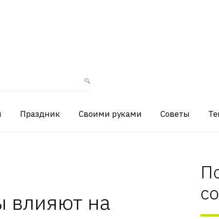
я
Праздник
Своими руками
Советы
Те
П
с
ы влияют на