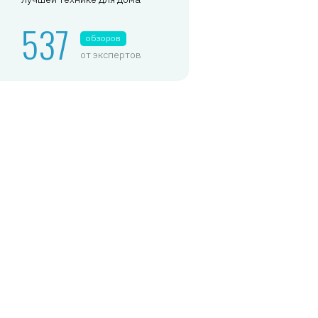
537
обзоров
от экспертов