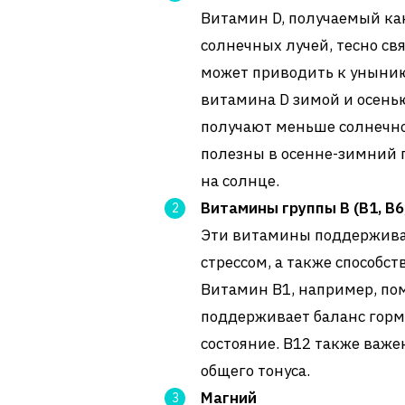
Витамин D, получаемый как
солнечных лучей, тесно св
может приводить к унынию
витамина D зимой и осенью
получают меньше солнечно
полезны в осенне-зимний п
на солнце.
Витамины группы B (B1, B6
Эти витамины поддерживаю
стрессом, а также способс
Витамин B1, например, пом
поддерживает баланс горм
состояние. B12 также важе
общего тонуса.
Магний