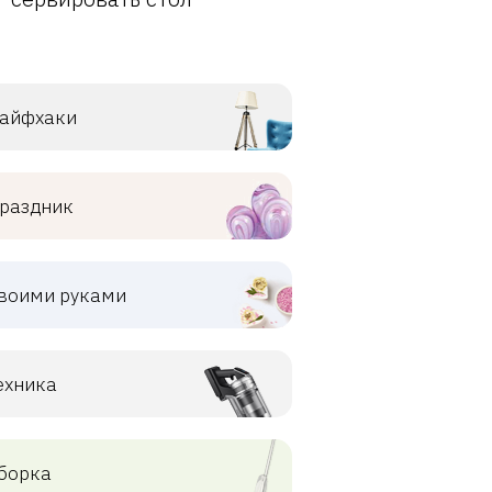
айфхаки
раздник
воими руками
ехника
борка