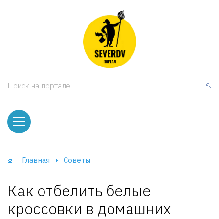
кая мебель
ки и Стеллажи
лы
Поиск на портале
вати
оды и тумбы
ваны
Главная
Советы
фы и Шкафы-Купе
Как отбелить белые
кроссовки в домашних