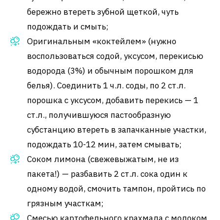
бережно втереть зубной щеткой, чуть
подождать и смыть;
Оригинальным «коктейлем» (нужно
воспользоваться содой, уксусом, перекисью
водорода (3%) и обычным порошком для
белья). Соединить 1 ч.л. соды, по 2 ст.л.
порошка с уксусом, добавить перекись — 1
ст.л., получившуюся пастообразную
субстанцию втереть в запачканные участки,
подождать 10-12 мин, затем смывать;
Соком лимона (свежевыжатым, не из
пакета!) — разбавить 2 ст.л. сока один к
одному водой, смочить тампон, пройтись по
грязным участкам;
Смесью картофельного крахмала с молоком