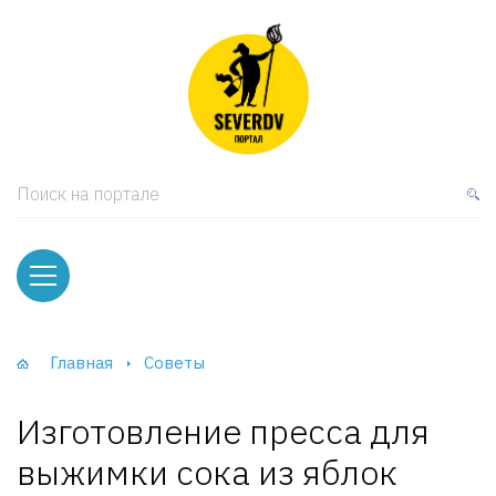
кая мебель
ки и Стеллажи
лы
Поиск на портале
вати
оды и тумбы
ваны
Главная
Советы
фы и Шкафы-Купе
Изготовление пресса для
выжимки сока из яблок