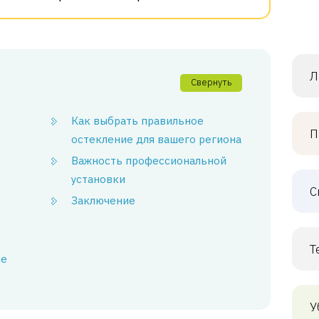
Л
Свернуть
Как выбрать правильное
П
остекление для вашего региона
Важность профессиональной
установки
С
Заключение
Т
ие
У