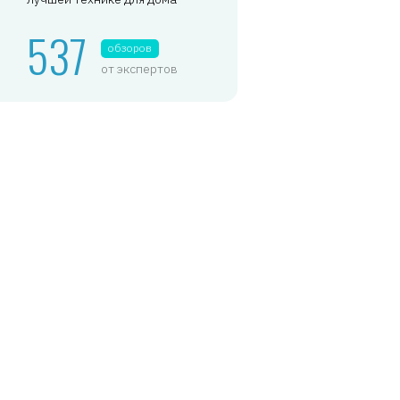
537
обзоров
от экспертов