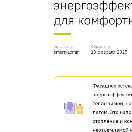
энергоэффек
для комфорт
Автор статьи:
Обновлено:
smartyadmin
13 февраля 2025
Фасадное остек
энергоэффектив
тепло зимой, н
летом. Это нап
отопление и ко
неотъемлемой ч