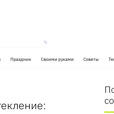
я
Праздник
Своими руками
Советы
Те
П
с
текление: