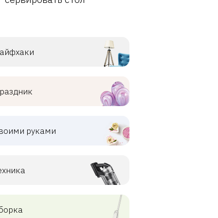
айфхаки
раздник
воими руками
ехника
борка