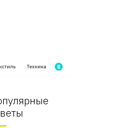
кстиль
Техника
опулярные
оветы