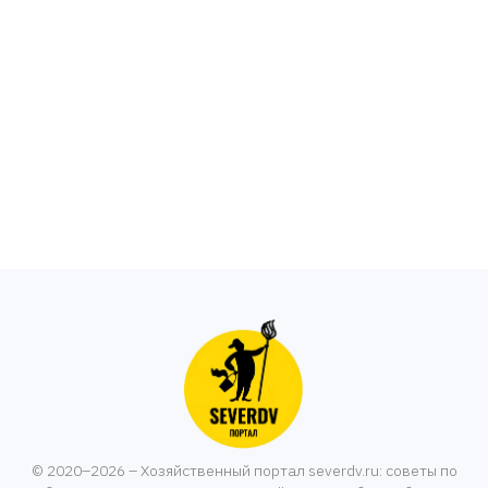
© 2020–2026 – Хозяйственный портал severdv.ru: советы по