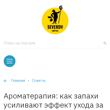
кая мебель
ки и Стеллажи
лы
Поиск на портале
вати
оды и тумбы
ваны
Главная
Советы
фы и Шкафы-Купе
Ароматерапия: как запахи
усиливают эффект ухода за