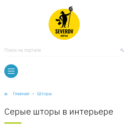
кая мебель
ки и Стеллажи
лы
Поиск на портале
вати
оды и тумбы
ваны
Главная
Шторы
фы и Шкафы-Купе
Серые шторы в интерьере